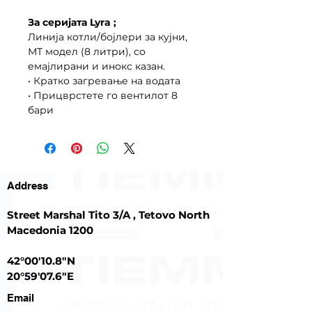
За серијата Lyra ;
Линија котли/бојлери за кујни,
МТ модел (8 литри), со
емајлирани и инокс казан.
• Кратко загревање на водата
• Прицврстете го вентилот 8
бари
Address
Street Marshal Tito 3/A , Tetovo North
Macedonia 1200
42°00'10.8"N
20°59'07.6"E
Email