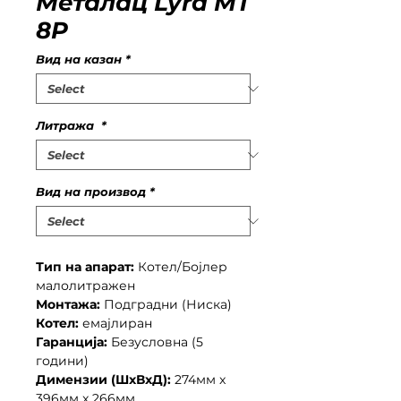
Металац Lyra MT
8P
Вид на казан
*
Литража
*
Вид на производ
*
Тип на апарат:
Котел/Бојлер
малолитражен
Монтажа:
Подградни (Ниска)
Котел:
емајлиран
Гаранција:
Безусловна (5
години)
Димензии (ШxВxД):
274мм x
396мм x 266мм