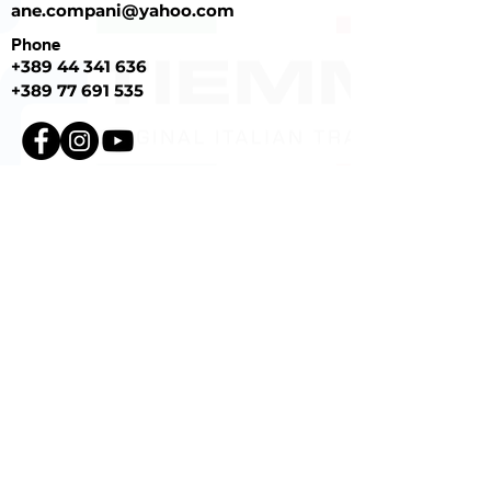
ane.compani@yahoo.com
Phone
+389
44 341 636
+389 77 691 535
Contact Us
First Name
Last Name
Email