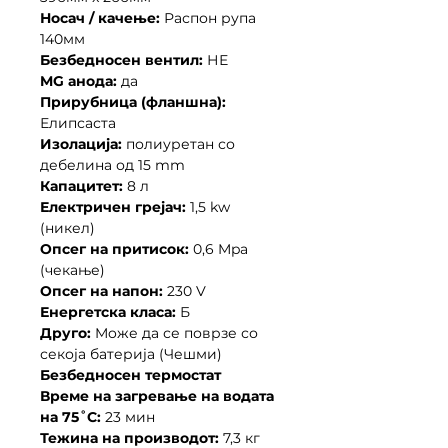
Носач / качење:
Распон рупа
140мм
Безбедносен вентил:
НЕ
MG анода:
да
Прирубница (фланшна):
Елипсаста
Изолација:
полиуретан со
дебелина од 15 mm
Капацитет:
8 л
Електричен грејач:
1,5 kw
(никел)
Опсег на притисок:
0,6 Mpa
(чекање)
Опсег на напон:
230 V
Енергетска класа:
Б
Друго:
Moже да се поврзе со
секоја батерија (Чешми)
Безбедносен термостат
Време на загревање на водата
на 75˚C:
23 мин
Тежина на производот:
7,3 кг