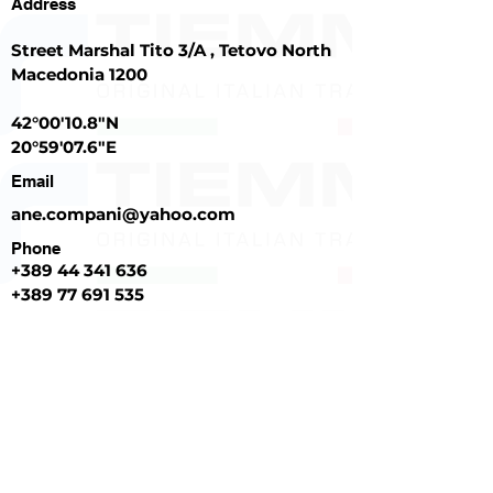
Address
Street Marshal Tito 3/A , Tetovo North
Macedonia 1200
42°00'10.8"N
20°59'07.6"E
Email
ane.compani@yahoo.com
Phone
+389
44 341 636
+389 77 691 535
Contact Us
First Name