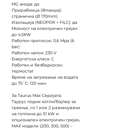
MG анода: да
Прирабница (Фланша):
странична (Ø 170mm)
Изолација (NEOPOR + FILC): да
Моќност на електричен грејач:
до 4,5KW
Работен притисок: 0,6 Mpa (6
bar)
Работен напон: 230 V
Енергетска класа: C
Работен и безбедносен
термостат
Време на загревање на водата
до 75˚C: 120 мин
За Taurus Max Серијата:
Таурус подни котли/бојлер за
греење, со 1 или 2 разменувачи
на топлина до 51 kW и
опционален електричен грејач,
MAX модели (200, 300, 500) -