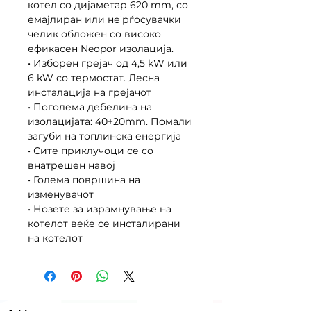
котел со дијаметар 620 mm, со
емајлиран или не'рѓосувачки
челик обложен со високо
ефикасен Neopor изолација.
• Изборен грејач од 4,5 kW или
6 kW со термостат. Лесна
инсталација на грејачот
• Поголема дебелина на
изолацијата: 40+20mm. Помали
загуби на топлинска енергија
• Сите приклучоци се со
внатрешен навој
• Голема површина на
изменувачот
• Нозете за израмнување на
котелот веќе се инсталирани
на котелот