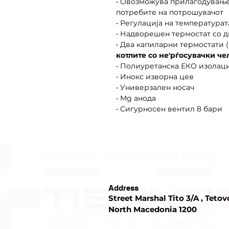
• Овозможува прилагодување
потребите на потрошувачот
• Регулација на температура
• Надворешен термостат со 
• Два капиларни термостати 
котлите со не'рѓосувачки че
• Полиуретанска ЕКО изолаци
• Инокс изворна цев
• Универзален носач
• Mg анода
• Сигурносен вентил 8 бари
Address
Street Marshal Tito 3/A , Tetov
North Macedonia 1200