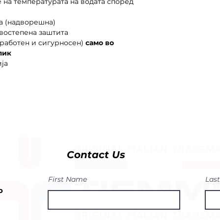
 на температурата на водата според
та (надворешна)
двостепена заштита
(работен и сигурносен)
само во
лик
ја
Contact Us
First Name
Las
o