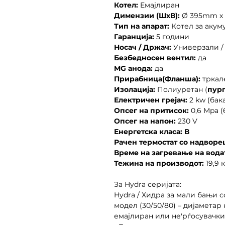
Котел:
Eмајлиран
Димензии (ШxВ):
Ø 395mm x
Тип на апарат:
Котел за акум
Гаранција:
5 години
Носач / Држач:
Универзали /
Безбедносен вентил:
да
MG анода:
да
Прирабница(Фланша):
тркал
Изолација:
Полиуретан (
пур
Електричен грејач:
2 kw (бак
Опсег на притисок:
0,6 Mpa (
Опсег на напон:
230 V
Енергетска класа: В
Рачен термостат со надвор
Време на загревање на водат
Тежина на производот:
19,9 к
За Hydra серијата:
Hydra / Хидра за мали бањи с
модел (30/50/80) – дијаметар
емајлиран или не'рѓосувачки