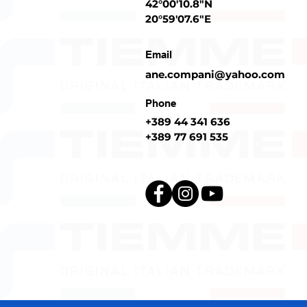
42°00'10.8"N
20°59'07.6"E
Email
ane.compani@yahoo.com
Phone
+389 44 341 636
+389 77 691 535