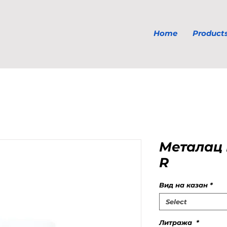
Home
Product
Mеталац 
R
Вид на казан
*
Select
Литража
*