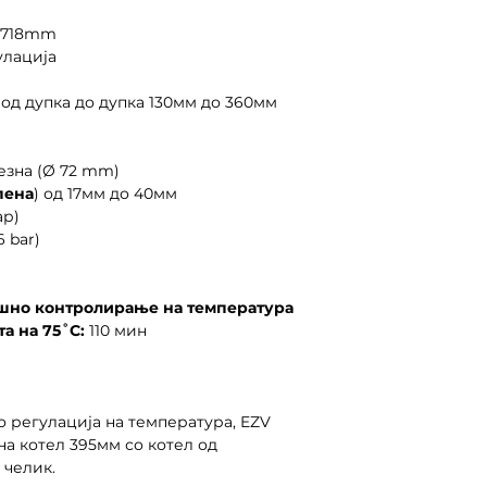
 718mm
улација
 од дупка до дупка 130мм до 360мм
езна (Ø 72 mm)
пена
) од 17мм до 40мм
ар)
6 bar)
ешно контролирање на температура
а на 75˚C:
110 мин
о регулација на температура, EZV
 на котел 395мм со котел од
 челик.