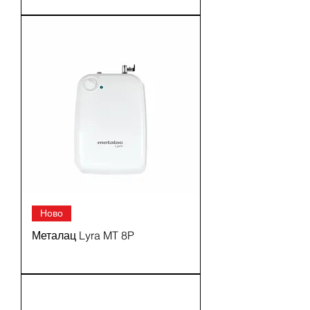
Ново
Металац Lyra MT 8P