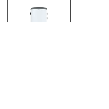
Ново
Металац Бафер 100-8 Поден