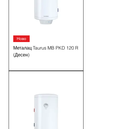
Ново
Металац Taurus MB PKD 120 R
(Десен)