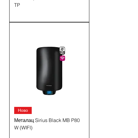
TP
Ново
Металац Sirius Black MB P80
W (WIFI)