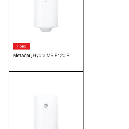
Ново
Металац Hydra MB P120 R