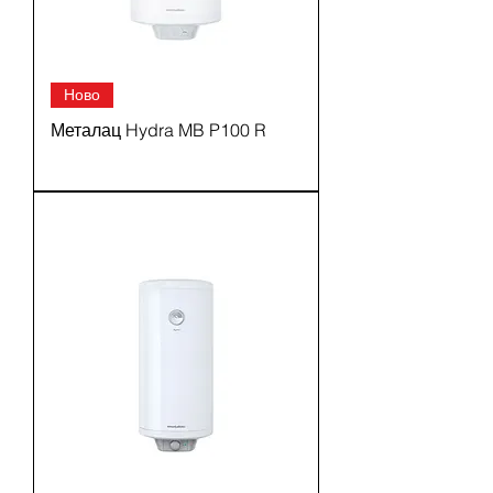
Ново
Металац Hydra MB P100 R