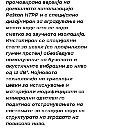
промовирана верзија на
домашната канализација
Peštan HTPP и е специјално
дизајниран за вградување на
места каде што се води
сметка за звучната изолација.
Инсталиран со специјални
стеги за цевки (со профилиран
гумен прстен) обезбедува
намалување на бучавата и
акустичните вибрации до ниво
од 12 dB*. Најновата
технологија на трислојни
цевки за истиснување и
материјали модифицирани со
минерални адитиви го
подигнаа отстранувањето на
системите за отпадна вода во
структурата на зградата на
повисоко ниво.