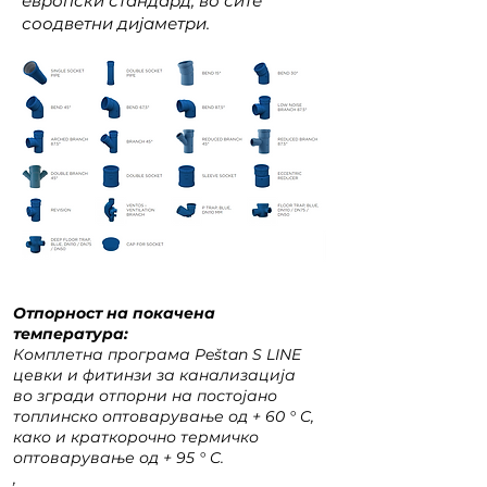
европски стандард, во сите
соодветни дијаметри.
Отпорност на покачена
температура:
Комплетна програма Peštan S LINE
цевки и фитинзи за канализација
во згради отпорни на постојано
топлинско оптоварување од + 60 ° C,
како и краткорочно термичко
оптоварување од + 95 ° C.
,