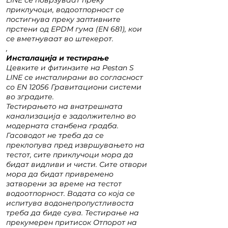
LINE се поврзуваат преку
приклучоци, водоотпорност се
постигнува преку заптивните
прстени од EPDM гума (EN 681), кои
се вметнуваат во штекерот.
,
Инсталација и тестирање
Цевките и фитинзите на Pestan S
LINE се инсталирани во согласност
со EN 12056 Гравитациони системи
во зградите.
Тестирањето на внатрешната
канализација е задолжително во
модерната станбена градба.
Гасоводот не треба да се
преклопува пред извршувањето на
тестот, сите приклучоци мора да
бидат видливи и чисти. Сите отвори
мора да бидат привремено
затворени за време на тестот
водоотпорност. Водата со која се
испитува водонепропустливоста
треба да биде сува. Тестирање на
прекумерен притисок Отпорот на