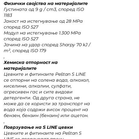
Физички својства на материјалите
Густината од 9 g / cm3, според ISO
1183
Јакост на истегнување од 28 MPa
според ISO 527
Модул на истегнување 1.300 MPa
според ISO 527
Јачина на удар според Sharpy 70 kJ /
m², според ISO 179
,
Хемиска отпорност на
материјалите
Цевките и фитинзите Peštan S LINE
се отпорни на солена вода, алкохол,
киселини, алкалии, сулфати,
агресивен гас и сите видови
детергенти. Од друга страна, не
може да се користи за транспорт на
вода која содржи висок процент на
бензен, бензин (бензин) или ацетон.
,
Поврзување на S LINE цевки
Цевките и фитинзите на Peštan S