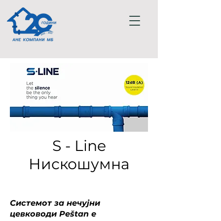
S - Line
Нискошумна
Системот за нечујни
цевководи Peštan е