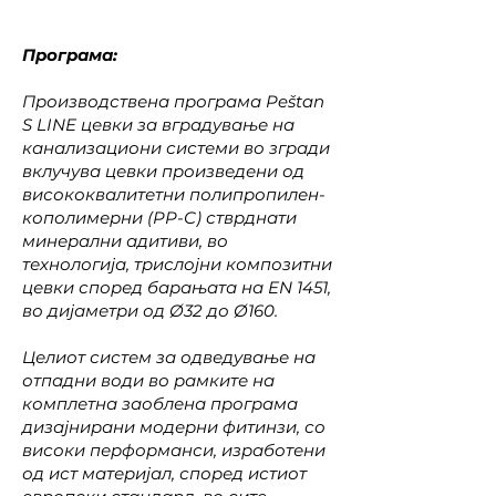
Програма:
Производствена програма Peštan
S LINE цевки за вградување на
канализациони системи во згради
вклучува цевки произведени од
висококвалитетни полипропилен-
кополимерни (PP-C) стврднати
минерални адитиви, во
технологија, трислојни композитни
цевки според барањата на EN 1451,
во дијаметри од Ø32 до Ø160.
Целиот систем за одведување на
отпадни води во рамките на
комплетна заоблена програма
дизајнирани модерни фитинзи, со
високи перформанси, изработени
од ист материјал, според истиот