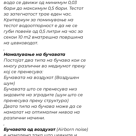
вода се движи од минимум 0,03
бари до максимум 0,5 бари. Тестот
за затегнатост трае еден час.
Критериум за поминување на
тестот водоотпорност е да не се
губи повеќе од 0,5 литри на час за
секои 10 m2 внатрешна површина
на цевководот.
,
Намалување на бучавата
Постојат два типа на бучава кои се
многу различни во медиумот преку
кој се пренесува:
Бучавата на воздухот (Воздушен
шум)
Бучавата што се пренесува низ
ѕидовите на зградите (шум што се
пренесува преку структура)
Двата типа на бучава може да се
намалат на оптимални нивоа на
различни начини.
,
Бучавата од воздухот
(Airborn noise)
е намалена така што цевките и