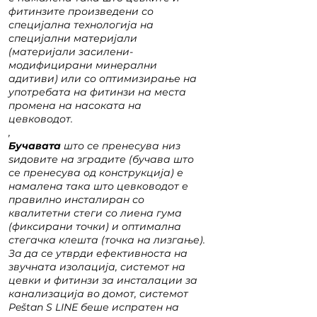
фитинзите произведени со
специјална технологија на
специјални материјали
(материјали засилени-
модифицирани минерални
адитиви) или со оптимизирање на
употребата на фитинзи на места
промена на насоката на
цевководот.
,
Бучавата
што се пренесува низ
ѕидовите на зградите (бучава што
се пренесува од конструкција) е
намалена така што цевководот е
правилно инсталиран со
квалитетни стеги со лиена гума
(фиксирани точки) и оптимална
стегачка клешта (точка на лизгање).
За да се утврди ефективноста на
звучната изолација, системот на
цевки и фитинзи за инсталации за
канализација во домот, системот
Peštan S LINE беше испратен на