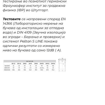
тестирање во познатиот германски
Фраунхофер институт за градежна
физика (IBP) во Штутгарт.
Тестовите
се направени според EN
14366 (Лабораториско мерење на
бучава од инсталации за отпадна
вода) и DIN 4109 (Звучна изолација
во згради – Барања и проверки) и
системот Peštan S LINE покажа
одлични резултати со измерено
ниво на бучава од само 12dB ( А).